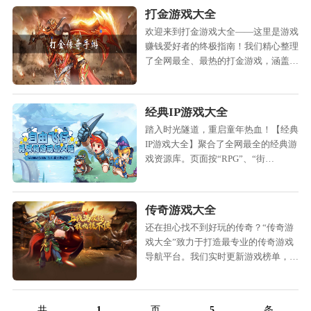
打金游戏大全
欢迎来到打金游戏大全——这里是游戏
赚钱爱好者的终极指南！我们精心整理
了全网最全、最热的打金游戏，涵盖
PC、手游、网页端各类能搬砖、赚金
币、打装备的佳作。无论你是
经典IP游戏大全
踏入时光隧道，重启童年热血！【经典
IP游戏大全】聚合了全网最全的经典游
戏资源库。页面按“RPG”、“街
机”、“单机”、“国产三剑”等分类清晰
排列，支持快速检索。
传奇游戏大全
还在担心找不到好玩的传奇？“传奇游
戏大全”致力于打造最专业的传奇游戏
导航平台。我们实时更新游戏榜单，提
供从微变、中变到变态版的各类选择。
你可以根据“复古”、“打
共
1
页
5
条