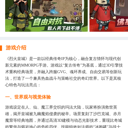
游戏介绍
《烈火皇城》是一款以经典传奇IP为核心，融合复古情怀与现代创
新元素的MMORPG手游。游戏以“复古传奇”为基底，通过3D引擎技
术重构经典场景，并融入跨服GVG、魂环养成、自由交易等创新玩
法，打造了一个兼具热血战斗与策略社交的奇幻世界。以下是其核
心特色与玩法亮点：
一、世界观与视觉体验
游戏设定在人、仙、魔三界交织的玛法大陆，玩家将扮演救世英
雄，揭开皇城被九幽魔焰侵袭的秘辛。场景复刻了沙巴克城、赤月
魔窟等经典地图，并通过高清3D建模与动态光影技术，重现比奇城
的繁华与熔岩地心的危机四伏。技能特效如法师的“冰咆哮”与战士