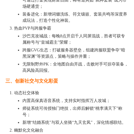
可通过打金实现财富自由，稀有道具如“弑神套装”成为市
场硬通货；
装备进化：新增词缀洗练、符文镶嵌、套装共鸣等深度养
成玩法，打造个性化神装。
热血PVP与跨服争霸
沙巴克攻城战：每晚8点开启千人同屏混战，胜者可获专
属称号与“皇城霸主”荣耀；
跨服GVG生态：打破服务器壁垒，组建跨服联盟争夺“暗
黑深渊”等资源点，策略与操作并重；
无限制野外PK：全地图自由开战，击败对手可掠夺装备，
高风险高回报。
三、创新社交与文化彩蛋
动态社交体验
内置高保真语音系统，支持实时指挥万人攻城；
师徒系统可传授独门绝技，出师后解锁“桃李满天下”称
号；
新增“结婚系统”与双人坐骑“九天玄凤”，深化情感联结。
幽默化文化融合