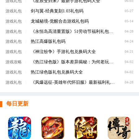
《星辰变归来》最新手游礼包码大全
游戏礼包
|
06-03
剑与翼-经典复刻1.03礼包码
游戏礼包
|
05-27
龙城秘境-觉醒合击游戏礼包码
游戏礼包
|
05-14
《永恒岛高清重置版》51劳动节福利礼包码限时放送
游戏礼包
|
04-28
热江高爆版礼包码
游戏礼包
|
04-24
《神泣纷争》手游礼包兑换码大全
游戏礼包
|
04-21
《热江绿色版》版本差异揭秘：为何老玩家都说这才是真正的江湖？
游戏攻略
|
04-02
热江绿色版礼包兑换码大全
游戏礼包
|
04-02
《风爆远征-英雄年代怀旧服》最新福利礼包码大全
游戏礼包
|
04-28
每日更新