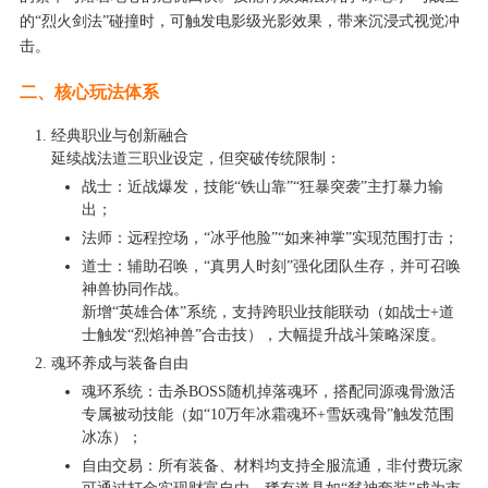
的“烈火剑法”碰撞时，可触发电影级光影效果，带来沉浸式视觉冲
击。
二、核心玩法体系
经典职业与创新融合
延续战法道三职业设定，但突破传统限制：
战士：近战爆发，技能“铁山靠”“狂暴突袭”主打暴力输
出；
法师：远程控场，“冰乎他脸”“如来神掌”实现范围打击；
道士：辅助召唤，“真男人时刻”强化团队生存，并可召唤
神兽协同作战。
新增“英雄合体”系统，支持跨职业技能联动（如战士+道
士触发“烈焰神兽”合击技），大幅提升战斗策略深度。
魂环养成与装备自由
魂环系统：击杀BOSS随机掉落魂环，搭配同源魂骨激活
专属被动技能（如“10万年冰霜魂环+雪妖魂骨”触发范围
冰冻）；
自由交易：所有装备、材料均支持全服流通，非付费玩家