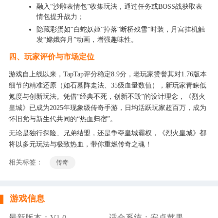
融入“沙雕表情包”收集玩法，通过任务或BOSS战获取表
情包提升战力；
隐藏彩蛋如“白蛇妖姬”掉落“断桥残雪”时装，月宫挂机触
发“嫦娥奔月”动画，增强趣味性。
四、玩家评价与市场定位
游戏自上线以来，TapTap评分稳定8.9分，老玩家赞誉其对1.76版本
细节的精准还原（如石墓阵走法、35级血量数值），新玩家青睐低
氪度与创新玩法。凭借“经典不死，创新不毁”的设计理念，《烈火
皇城》已成为2025年现象级传奇手游，日均活跃玩家超百万，成为
怀旧党与新生代共同的“热血归宿”。
无论是独行探险、兄弟结盟，还是争夺皇城霸权，《烈火皇城》都
将以多元玩法与极致热血，带你重燃传奇之魂！
相关标签：
传奇
游戏信息
最新版本：V1.0
适合系统：安卓苹果