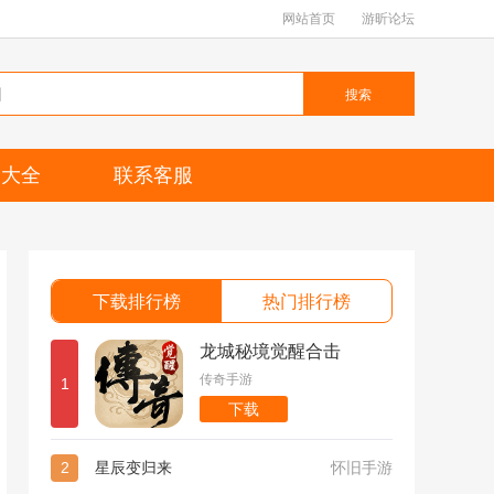
网站首页
游昕论坛
搜索
题大全
联系客服
下载排行榜
热门排行榜
龙城秘境觉醒合击
传奇手游
1
下载
2
星辰变归来
怀旧手游