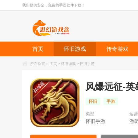
我们提供安全，免费的手游软件下载！
首页
怀旧游戏
传奇游戏
所在位置：
主页
>
怀旧游戏
>
怀旧手游
风爆远征-英
怀旧
手游
类型:
运营
怀旧手游
游