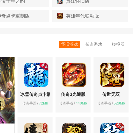
外传十年之约
热江怀旧版
传奇点卡重制版
英雄年代联动版
怀旧游戏
传奇游戏
模拟器
冰雪传奇点卡版
传奇3光通版
传世无双
/
/
/
传奇手游
72Mb
传奇手游
440Mb
传奇手游
528Mb