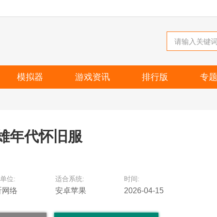
模拟器
游戏资讯
排行版
专
雄年代怀旧服
单位:
适合系统:
时间:
昕网络
安卓苹果
2026-04-15