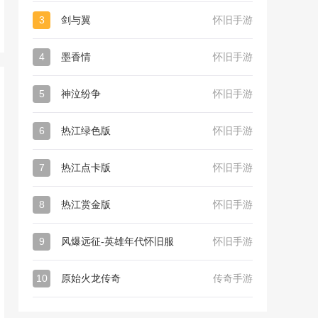
3
剑与翼
怀旧手游
4
墨香情
怀旧手游
5
神泣纷争
怀旧手游
6
热江绿色版
怀旧手游
7
热江点卡版
怀旧手游
8
热江赏金版
怀旧手游
9
风爆远征-英雄年代怀旧服
怀旧手游
10
原始火龙传奇
传奇手游