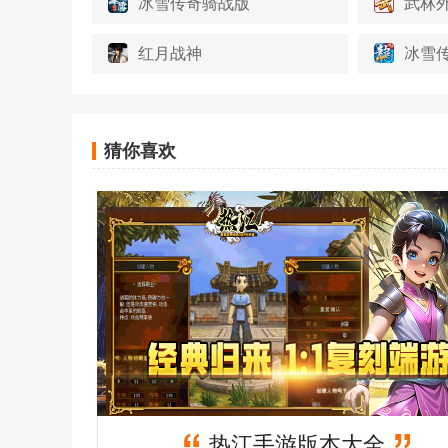
冰雪传奇骑战版
武林
红月战神
冰雪
猜你喜欢
热江手游版本大全