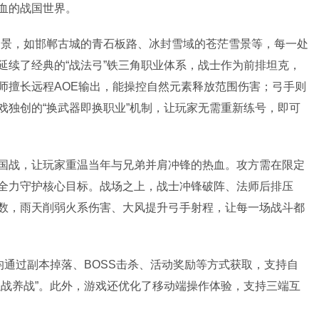
血的战国世界。
场景，如邯郸古城的青石板路、冰封雪域的苍茫雪景等，每一处
延续了经典的“战法弓”铁三角职业体系，战士作为前排坦克，
师擅长远程AOE输出，能操控自然元素释放范围伤害；弓手则
戏独创的“换武器即换职业”机制，让玩家无需重新练号，即可
国战，让玩家重温当年与兄弟并肩冲锋的热血。攻方需在限定
全力守护核心目标。战场之上，战士冲锋破阵、法师后排压
数，雨天削弱火系伤害、大风提升弓手射程，让每一场战斗都
均通过副本掉落、BOSS击杀、活动奖励等方式获取，支持自
以战养战”。此外，游戏还优化了移动端操作体验，支持三端互