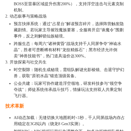
BOSS至雷暴区域提升伤害200%），支持浮空连击与元素克制
机制。
2. 动态叙事与策略战场
预言抉择系统：通过“占星台”解读预言碎片，选择阵营触发隐
藏剧情。若玩家主导摧毁魔族要塞，全服将开启“诛魔令”围剿
事件，反之则解锁仙族秘境。
跨服生态：每周六“诸神黄昏”战场支持千人同屏争夺“神谕水
晶”，胜者可垄断稀有材料“龙纹精炼石”；黑市经济允许倒
卖“神兽技能书”，热门道具溢价达300%。
3. 开放探索与社交共生
时空裂隙：随机生成秘境，需组队解谜光影棱镜、击退守护幻
兽，获取“原初水晶”锻造顶级装备。
公会共建：玩家可协作建造浮空领地，研发科技参与“领空争
夺战”；师徒系统传承战斗技巧，情缘玩法支持双人共乘定制
飞行器。
技术革新
AI动态加载：无缝切换大地图耗时<1秒，千人同屏战场内存占
用稳定在3GB以内（骁龙8 Gen3实测）。