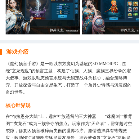
游戏介绍
《魔幻预言手游》是一款以东方魔幻为基底的3D MMORPG，围
绕“玄龙现世”的预言主题，构建了仙族、人族、魔族三界纷争的宏
大叙事。游戏以动态预言系统与无锁定战斗为核心，融合策略博
弈、开放探索与自由交易生态，打造了一个兼具史诗感与沉浸感的
奇幻世界。
核心世界观
在“布拉恩齐大陆”上，远古神族遗留的三大神器——“诛魔剑”“推背
图”“玄龙石”成为三族争夺的焦点。玩家作为“天命者”，需穿越时空
裂隙，修复因预言破碎而失衡的世界秩序。剧情选择具有蝴蝶效
应：救助NPC可能改变终局盟友身份，摧毁或修复“玄龙石”将触发