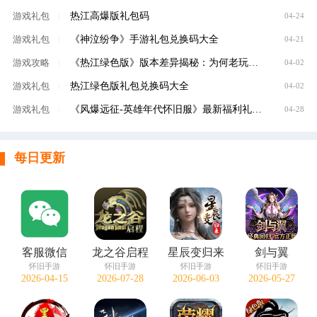
热江高爆版礼包码
游戏礼包
|
04-24
《神泣纷争》手游礼包兑换码大全
游戏礼包
|
04-21
《热江绿色版》版本差异揭秘：为何老玩家都说这才是真正的江湖？
游戏攻略
|
04-02
热江绿色版礼包兑换码大全
游戏礼包
|
04-02
《风爆远征-英雄年代怀旧服》最新福利礼包码大全
游戏礼包
|
04-28
每日更新
客服微信
龙之谷启程
星辰变归来
剑与翼
怀旧手游
怀旧手游
怀旧手游
怀旧手游
2026-04-15
2026-07-28
2026-06-03
2026-05-27