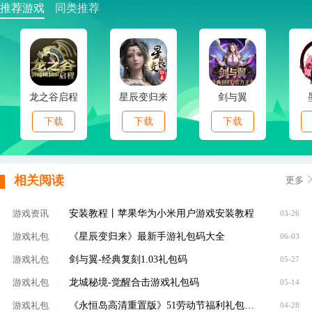
推荐游戏
同类推荐
龙之谷启程
星辰变归来
剑与翼
下载
下载
下载
相关阅读
更多
安装教程丨苹果华为小米用户游戏安装教程
游戏资讯
|
03-26
《星辰变归来》最新手游礼包码大全
游戏礼包
|
06-03
剑与翼-经典复刻1.03礼包码
游戏礼包
|
05-27
龙城秘境-觉醒合击游戏礼包码
游戏礼包
|
05-14
《永恒岛高清重置版》51劳动节福利礼包码限时放送
游戏礼包
|
04-28