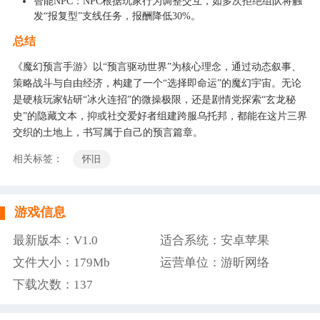
智能NPC：NPC根据玩家行为调整交互，如多次拒绝组队将触
发“报复型”支线任务，报酬降低30%。
总结
《魔幻预言手游》以“预言驱动世界”为核心理念，通过动态叙事、
策略战斗与自由经济，构建了一个“选择即命运”的魔幻宇宙。无论
是硬核玩家钻研“冰火连招”的微操极限，还是剧情党探索“玄龙秘
史”的隐藏文本，抑或社交爱好者组建跨服乌托邦，都能在这片三界
交织的土地上，书写属于自己的预言篇章。
相关标签：
怀旧
游戏信息
最新版本：V1.0
适合系统：安卓苹果
文件大小：179Mb
运营单位：游昕网络
下载次数：
137