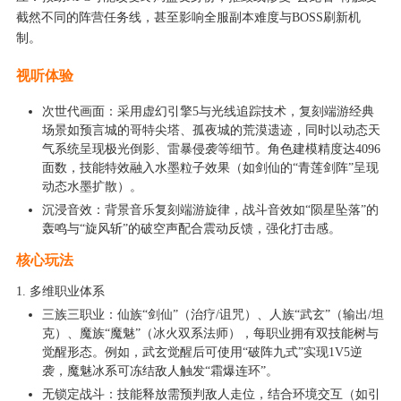
截然不同的阵营任务线，甚至影响全服副本难度与BOSS刷新机
制。
视听体验
次世代画面：采用虚幻引擎5与光线追踪技术，复刻端游经典
场景如预言城的哥特尖塔、孤夜城的荒漠遗迹，同时以动态天
气系统呈现极光倒影、雷暴侵袭等细节。角色建模精度达4096
面数，技能特效融入水墨粒子效果（如剑仙的“青莲剑阵”呈现
动态水墨扩散）。
沉浸音效：背景音乐复刻端游旋律，战斗音效如“陨星坠落”的
轰鸣与“旋风斩”的破空声配合震动反馈，强化打击感。
核心玩法
1. 多维职业体系
三族三职业：仙族“剑仙”（治疗/诅咒）、人族“武玄”（输出/坦
克）、魔族“魔魅”（冰火双系法师），每职业拥有双技能树与
觉醒形态。例如，武玄觉醒后可使用“破阵九式”实现1V5逆
袭，魔魅冰系可冻结敌人触发“霜爆连环”。
无锁定战斗：技能释放需预判敌人走位，结合环境交互（如引