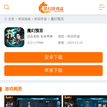
>
>
> 魔幻预言
主页
怀旧游戏
怀旧手游
魔幻预言
适合系统:安卓苹果
类型：怀旧手游
大小:179Mb
更新：2025-12-10
安卓下载
苹果下载
游戏截图