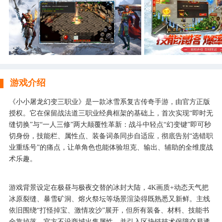
游戏介绍
《小小屠龙幻变三职业》是一款冰雪系复古传奇手游，由官方正版
授权。它在保留战法道三职业经典框架的基础上，首次实现“即时无
缝切换”与“一人三修”两大颠覆性革新：战斗中轻点“幻变键”即可秒
切身份，技能栏、属性点、装备词条同步自适应，彻底告别“选错职
业重练号”的痛点，让单角色也能体验坦克、输出、辅助的全维度战
术乐趣。
游戏背景设定在极昼与极夜交替的冰封大陆，4K画质+动态天气把
冰原裂缝、暴雪矿洞、熔火祭坛等场景渲染得既熟悉又新鲜。主线
依旧围绕“打怪掉宝、激情攻沙”展开，但所有装备、材料、技能书
全靠掉落，官方不设商城出售属性，并引入区块链技术保障交易透