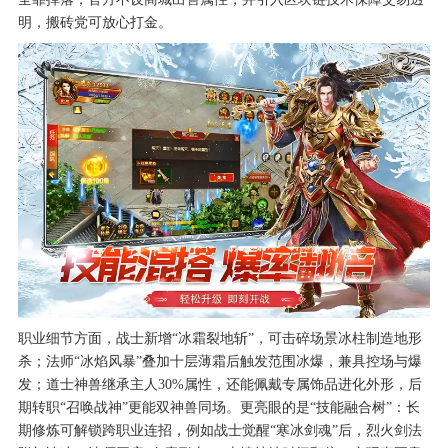
明，搬砖党可放心打金。
职业细节方面，战士新增“冰霜裂地斩”，可击碎场景冰柱制造地形
杀；法师“冰焰风暴”叠加十层薄霜后触发范围冰爆，兼具控场与爆
发；道士神兽继承主人30%属性，还能佩戴专属饰品进化外形，后
期转职“召唤战神”更能双神兽同场。更亮眼的是“技能融合树”：长
期修炼可解锁跨职业连招，例如战士觉醒“寒冰剑魂”后，烈火剑法