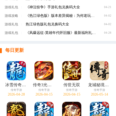
《神泣纷争》手游礼包兑换码大全
游戏礼包
|
04-21
《热江绿色版》版本差异揭秘：为何老玩家都说这才是真正的江湖？
游戏攻略
|
04-02
热江绿色版礼包兑换码大全
游戏礼包
|
04-02
《风爆远征-英雄年代怀旧服》最新福利礼包码大全
游戏礼包
|
04-28
每日更新
冰雪传奇点卡版
传奇3光通版
传世无双
龙城秘境觉醒合击
传奇手游
传奇手游
传奇手游
传奇手游
2026-04-28
2026-04-15
2026-04-15
2026-05-14