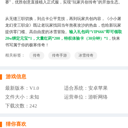
赛”，优胜创意直接植入正式服，实现“玩家共创传奇”的开放生态。
从无缝三职切换，到点卡公平竞技，再到玩家共创内容，《小小屠
龙幻变三职业》既让老玩家找回当年熬夜攻沙的热血，也给新玩家
提供零门槛、高自由度的冰雪冒险。
输入礼包码“VIP666”即可领取
20w绑定元宝*1，大量红药*200，特权体验卡（30分钟）*1
，快来
书写属于你的极寒传奇！
相关标签：
传奇
传奇手游
冰雪传奇
游戏信息
最新版本：V1.0
适合系统：安卓苹果
文件大小：未知
运营单位：游昕网络
下载次数：
242
猜你喜欢