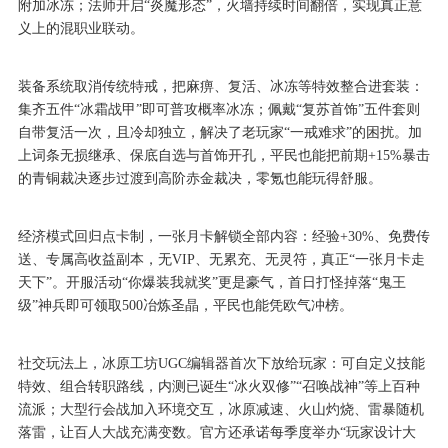
附加冰冻；法师开启“炎魔形态”，火墙持续时间翻倍，实现真正意
义上的混职业联动。
装备系统取消传统特戒，把麻痹、复活、冰冻等特效整合进套装：
集齐五件“冰霜战甲”即可普攻概率冰冻；佩戴“复苏首饰”五件套则
自带复活一次，且冷却独立，解决了老玩家“一戒难求”的困扰。加
上词条无损继承、保底自选与首饰开孔，平民也能把前期+15%暴击
的青铜裁决逐步过渡到高阶赤金裁决，零氪也能玩得舒服。
经济模式回归点卡制，一张月卡解锁全部内容：经验+30%、免费传
送、专属高收益副本，无VIP、无累充、无灵符，真正“一张月卡走
天下”。开服活动“你爆装我就奖”更是豪气，首日打怪掉落“鬼王
级”神兵即可领取500冶炼圣晶，平民也能凭欧气冲榜。
社交玩法上，冰原工坊UGC编辑器首次下放给玩家：可自定义技能
特效、组合转职路线，内测已诞生“冰火双修”“召唤战神”等上百种
流派；大型行会战加入环境交互，冰原减速、火山灼烧、雷暴随机
落雷，让百人大战充满变数。官方还承诺每季度举办“玩家设计大