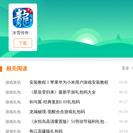
冰雪传奇点卡版
下载
相关阅读
更多
安装教程丨苹果华为小米用户游戏安装教程
游戏资讯
|
03-26
《星辰变归来》最新手游礼包码大全
游戏礼包
|
06-03
剑与翼-经典复刻1.03礼包码
游戏礼包
|
05-27
龙城秘境-觉醒合击游戏礼包码
游戏礼包
|
05-14
《永恒岛高清重置版》51劳动节福利礼包码限时放送
游戏礼包
|
04-28
热江高爆版礼包码
游戏礼包
|
04-24