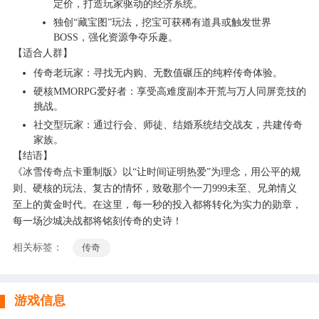
定价，打造玩家驱动的经济系统。
独创“藏宝图”玩法，挖宝可获稀有道具或触发世界
BOSS，强化资源争夺乐趣。
【适合人群】
传奇老玩家：寻找无内购、无数值碾压的纯粹传奇体验。
硬核MMORPG爱好者：享受高难度副本开荒与万人同屏竞技的
挑战。
社交型玩家：通过行会、师徒、结婚系统结交战友，共建传奇
家族。
【结语】
《冰雪传奇点卡重制版》以“让时间证明热爱”为理念，用公平的规
则、硬核的玩法、复古的情怀，致敬那个一刀999未至、兄弟情义
至上的黄金时代。在这里，每一秒的投入都将转化为实力的勋章，
每一场沙城决战都将铭刻传奇的史诗！
相关标签：
传奇
游戏信息