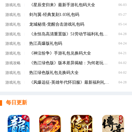
《星辰变归来》最新手游礼包码大全
游戏礼包
|
06-03
剑与翼-经典复刻1.03礼包码
游戏礼包
|
05-27
龙城秘境-觉醒合击游戏礼包码
游戏礼包
|
05-14
《永恒岛高清重置版》51劳动节福利礼包码限时放送
游戏礼包
|
04-28
热江高爆版礼包码
游戏礼包
|
04-24
《神泣纷争》手游礼包兑换码大全
游戏礼包
|
04-21
《热江绿色版》版本差异揭秘：为何老玩家都说这才是真正的江湖？
游戏攻略
|
04-02
热江绿色版礼包兑换码大全
游戏礼包
|
04-02
《风爆远征-英雄年代怀旧服》最新福利礼包码大全
游戏礼包
|
04-28
每日更新