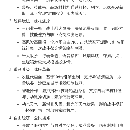
装备、技能书、高级材料均通过打怪、副本、玩家交易获
取，真正实现“时间投入=实力成长”。
经典玩法，硬核还原
三职业平衡：战士烈火剑法、法师流星火雨、道士召唤神
兽，技能连招与职业克制深度还原。
高风险高回报：全地图自由PK，击杀玩家可爆装，红名系
统让每一次战斗都充满策略与刺激。
千人攻沙：行会争霸、语音指挥、城墙爆破、夺旗占点，
重现端游级大规模团战激情。
重制升级，体验革新
次世代画面：基于Unity引擎重制，支持4K超清画质，冰
雪峡谷、沙巴克城等场景细节拉满。
智能操作：虚拟摇杆+技能轮盘优化，支持自动挂机打怪
与手动微操切换，兼顾便捷与深度。
动态天气：新增暴风雪、极光等天气效果，影响战斗视野
与怪物行为，增加探索随机性。
自由经济，全民摆摊
开放全服拍卖行与面对面交易，极品装备、稀有材料自由