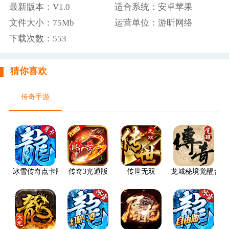
最新版本：V1.0
适合系统：安卓苹果
文件大小：75Mb
运营单位：游昕网络
下载次数：
553
猜你喜欢
传奇手游
冰雪传奇点卡版
传奇3光通版
传世无双
龙城秘境觉醒合击