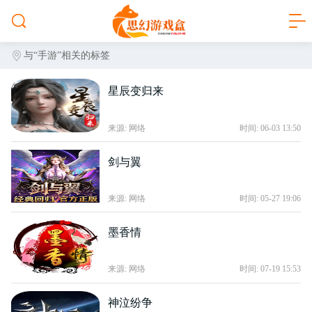
与
“手游”
相关的标签
星辰变归来
来源: 网络
时间: 06-03 13:50
剑与翼
来源: 网络
时间: 05-27 19:06
墨香情
来源: 网络
时间: 07-19 15:53
神泣纷争