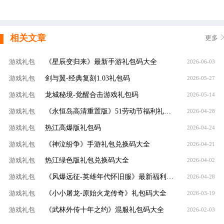
相关文章
更多
《星辰变归来》最新手游礼包码大全
游戏礼包
|
2026-06-03
剑与翼-经典复刻1.03礼包码
游戏礼包
|
2026-05-27
龙城秘境-觉醒合击游戏礼包码
游戏礼包
|
2026-05-14
《永恒岛高清重置版》51劳动节福利礼包码限时放送
游戏礼包
|
2026-04-28
热江高爆版礼包码
游戏礼包
|
2026-04-24
《神泣纷争》手游礼包兑换码大全
游戏礼包
|
2026-04-21
热江绿色版礼包兑换码大全
游戏礼包
|
2026-04-02
《风爆远征-英雄年代怀旧服》最新福利礼包码大全
游戏礼包
|
2026-04-28
《小小屠龙-原始火龙传奇》礼包码大全
游戏礼包
|
2026-03-19
《武林外传十年之约》混服礼包码大全
游戏礼包
|
2026-02-03