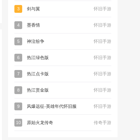
3
剑与翼
怀旧手游
4
墨香情
怀旧手游
5
神泣纷争
怀旧手游
6
热江绿色版
怀旧手游
7
热江点卡版
怀旧手游
8
热江赏金版
怀旧手游
9
风爆远征-英雄年代怀旧服
怀旧手游
10
原始火龙传奇
传奇手游