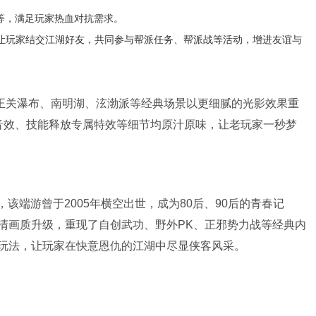
等，满足玩家热血对抗需求。
让玩家结交江湖好友，共同参与帮派任务、帮派战等活动，增进友谊与
正关瀑布、南明湖、泫渤派等经典场景以更细腻的光影效果重
刀音效、技能释放专属特效等细节均原汁原味，让老玩家一秒梦
该端游曾于2005年横空出世，成为80后、90后的青春记
清画质升级，重现了自创武功、野外PK、正邪势力战等经典内
玩法，让玩家在快意恩仇的江湖中尽显侠客风采。