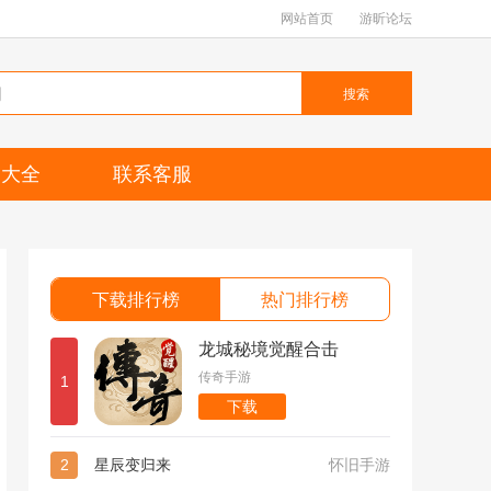
网站首页
游昕论坛
搜索
题大全
联系客服
下载排行榜
热门排行榜
龙城秘境觉醒合击
传奇手游
1
下载
2
星辰变归来
怀旧手游