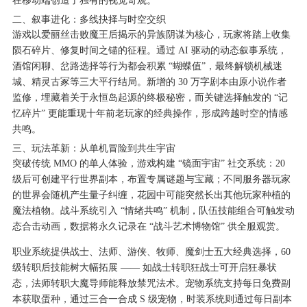
在移动端创造了独有的视觉奇观。
二、叙事进化：多线抉择与时空交织
游戏以爱丽丝击败魔王后揭示的异族阴谋为核心，玩家将踏上收集
陨石碎片、修复时间之锚的征程。通过 AI 驱动的动态叙事系统，
酒馆闲聊、岔路选择等行为都会积累 “蝴蝶值”，最终解锁机械迷
城、精灵古冢等三大平行结局。新增的 30 万字剧本由原小说作者
监修，埋藏着关于永恒岛起源的终极秘密，而关键选择触发的 “记
忆碎片” 更能重现十年前老玩家的经典操作，形成跨越时空的情感
共鸣。
三、玩法革新：从单机冒险到共生宇宙
突破传统 MMO 的单人体验，游戏构建 “镜面宇宙” 社交系统：20
级后可创建平行世界副本，布置专属谜题与宝藏；不同服务器玩家
的世界会随机产生量子纠缠，花园中可能突然长出其他玩家种植的
魔法植物。战斗系统引入 “情绪共鸣” 机制，队伍技能组合可触发动
态合击动画，数据将永久记录在 “战斗艺术博物馆” 供全服观赏。
职业系统提供战士、法师、游侠、牧师、魔剑士五大经典选择，60
级转职后技能树大幅拓展 —— 如战士转职狂战士可开启狂暴状
态，法师转职大魔导师能释放禁咒法术。宠物系统支持每日免费副
本获取蛋种，通过三合一合成 S 级宠物，时装系统则通过每日副本