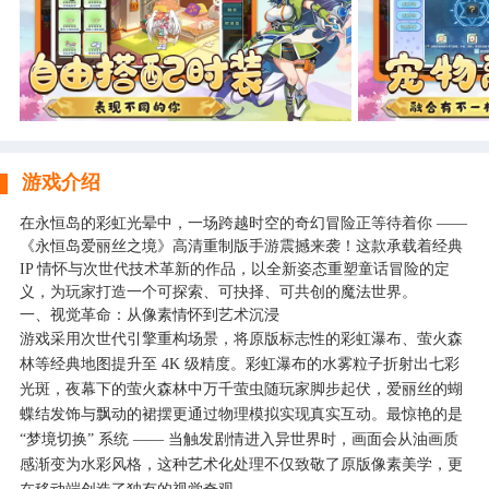
游戏介绍
在永恒岛的彩虹光晕中，一场跨越时空的奇幻冒险正等待着你 ——
《永恒岛爱丽丝之境》高清重制版手游震撼来袭！这款承载着经典
IP 情怀与次世代技术革新的作品，以全新姿态重塑童话冒险的定
义，为玩家打造一个可探索、可抉择、可共创的魔法世界。
一、视觉革命：从像素情怀到艺术沉浸
游戏采用次世代引擎重构场景，将原版标志性的彩虹瀑布、萤火森
林等经典地图提升至 4K 级精度。彩虹瀑布的水雾粒子折射出七彩
光斑，夜幕下的萤火森林中万千萤虫随玩家脚步起伏，爱丽丝的蝴
蝶结发饰与飘动的裙摆更通过物理模拟实现真实互动。最惊艳的是
“梦境切换” 系统 —— 当触发剧情进入异世界时，画面会从油画质
感渐变为水彩风格，这种艺术化处理不仅致敬了原版像素美学，更