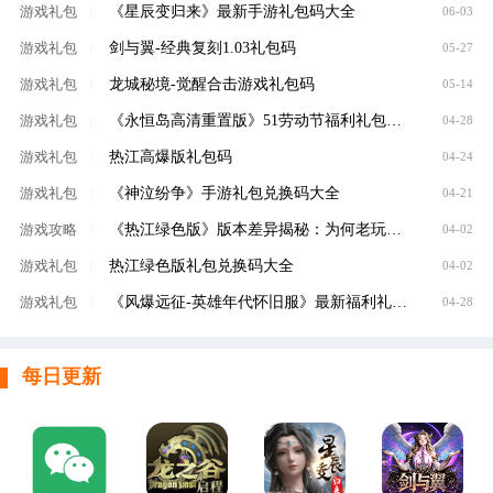
《星辰变归来》最新手游礼包码大全
游戏礼包
|
06-03
剑与翼-经典复刻1.03礼包码
游戏礼包
|
05-27
龙城秘境-觉醒合击游戏礼包码
游戏礼包
|
05-14
《永恒岛高清重置版》51劳动节福利礼包码限时放送
游戏礼包
|
04-28
热江高爆版礼包码
游戏礼包
|
04-24
《神泣纷争》手游礼包兑换码大全
游戏礼包
|
04-21
《热江绿色版》版本差异揭秘：为何老玩家都说这才是真正的江湖？
游戏攻略
|
04-02
热江绿色版礼包兑换码大全
游戏礼包
|
04-02
《风爆远征-英雄年代怀旧服》最新福利礼包码大全
游戏礼包
|
04-28
每日更新