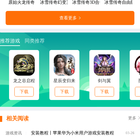
原始火龙传奇
冰雪传奇幻变三职业
冰雪传奇3D合击版
冰雪传奇自由版
查看更多
推荐游戏
同类推荐
龙之谷启程
星辰变归来
剑与翼
下载
下载
下载
相关阅读
更多
安装教程丨苹果华为小米用户游戏安装教程
游戏资讯
|
03-26